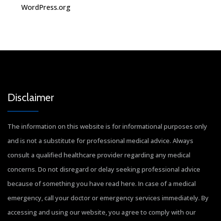
WordPress.org
Disclaimer
The information on this website is for informational purposes only
and is not a substitute for professional medical advice. Always
consult a qualified healthcare provider regarding any medical
concerns. Do not disregard or delay seeking professional advice
because of something you have read here. In case of a medical
emergency, call your doctor or emergency services immediately. By
accessing and using our website, you agree to comply with our