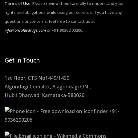
Terms of Use
. Please review them carefully to understand your
rights and obligations while using our services. If you have any
questions or concerns, feel free to contact us at
info@oncohivdrugs.com
or +91-90362 00206.
Get In Touch
1st Floor, CTS No1449/1450,
Algundagi Complex, Alagundagi ONI,
Hubli Dharwad, Karnataka-580020
+91-
9036200206