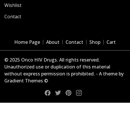
Wishlist
Contact
Home Page
About
Contact
Shop
Cart
© 2025 Onco HIV Drugs. All rights reserved.
Unauthorized use or duplication of this material
without express permission is prohibited. - A theme by
Gradient Themes ©