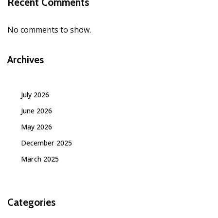
Recent Comments
No comments to show.
Archives
July 2026
June 2026
May 2026
December 2025
March 2025
Categories