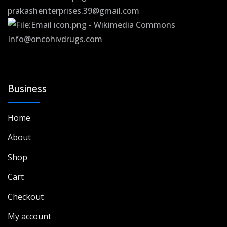
prakashenterprises.39@gmail.com
Info@oncohivdrugs.com
Business
Home
About
Shop
Cart
Checkout
My account