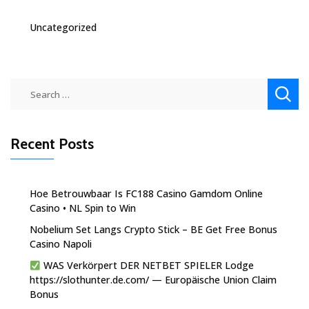
Uncategorized
Search
for:
Recent Posts
Hoe Betrouwbaar Is FC188 Casino Gamdom Online
Casino • NL Spin to Win
Nobelium Set Langs Crypto Stick – BE Get Free Bonus
Casino Napoli
WAS Verkörpert DER NETBET SPIELER Lodge
https://slothunter.de.com/ — Europäische Union Claim
Bonus