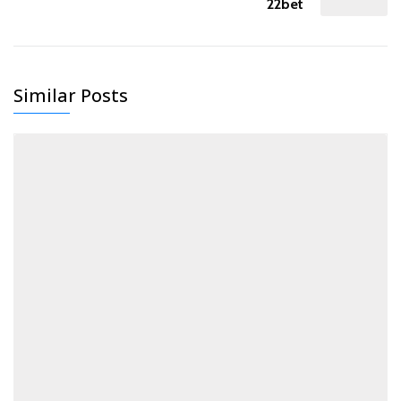
22bet
Similar Posts