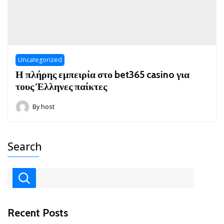
Uncategorized
Η πλήρης εμπειρία στο bet365 casino για
τους Έλληνες παίκτες
By
host
June
5,
2026
Search
Recent Posts