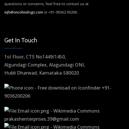
questions or concerns, feel free to contact us at
info@oncohivdrugs.com
or +91-90362 00206.
Get In Touch
1st Floor, CTS No1449/1450,
Algundagi Complex, Alagundagi ONI,
Hubli Dharwad, Karnataka-580020
+91-
9036200206
prakashenterprises.39@gmail.com