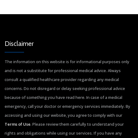
Disclaimer
The information on this website is for informational purposes only
and is not a substitute for professional medical advice. Always
consult a qualified healthcare provider regarding any medical
concerns. Do not disregard or delay seeking professional advice
because of something you have read here. In case of a medical
emergency, call your doctor or emergency services immediately. By
accessing and using our website, you agree to comply with our
Terms of Use
. Please review them carefully to understand your
rights and obligations while using our services. If you have any