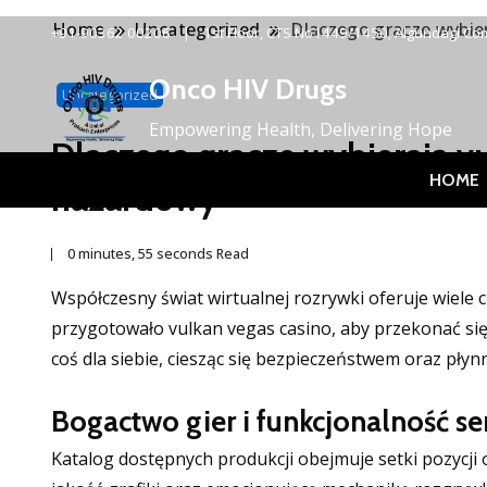
Home
Uncategorized
Dlaczego gracze wybie
+91-90362 00206
1st Floor, CTS No1449/1450, Algundagi Co
Onco HIV Drugs
Uncategorized
Empowering Health, Delivering Hope
Dlaczego gracze wybierają vu
HOME
hazardowy
0 minutes, 55 seconds Read
Współczesny świat wirtualnej rozrywki oferuje wiele
przygotowało
vulkan vegas casino
, aby przekonać si
coś dla siebie, ciesząc się bezpieczeństwem oraz pły
Bogactwo gier i funkcjonalność se
Katalog dostępnych produkcji obejmuje setki pozyc