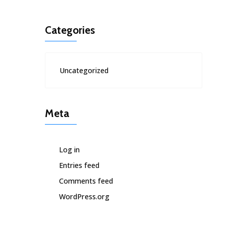
Categories
Uncategorized
Meta
Log in
Entries feed
Comments feed
WordPress.org