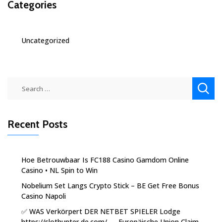
Categories
Uncategorized
Search
for:
Recent Posts
Hoe Betrouwbaar Is FC188 Casino Gamdom Online
Casino • NL Spin to Win
Nobelium Set Langs Crypto Stick – BE Get Free Bonus
Casino Napoli
✅ WAS Verkörpert DER NETBET SPIELER Lodge
https://slothunter.de.com/ — Europäische Union Claim