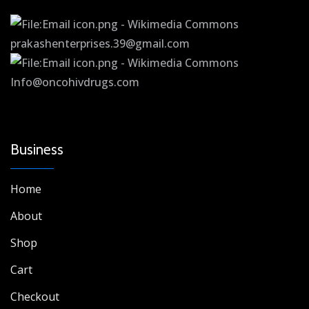
prakashenterprises.39@gmail.com
Info@oncohivdrugs.com
Business
Home
About
Shop
Cart
Checkout