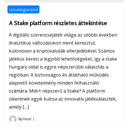
Uncategorized
A Stake platform részletes áttekintése
A digitális szerencsejáték világa az utóbbi években
drasztikus változásokon ment keresztül,
különösen a kriptovaluták elterjedésével. Számos
játékos keresi a legjobb lehetőségeket, így a stake
hungary oldal is egyre népszerűbb választás a
régióban. A biztonságos és átlátható működés
alapvető követelmény minden felhasználó
számára. Miért népszerű a Stake? A platform
sikerének egyik kulcsa az innovatív játékválaszték,
amely […]
By
host
June
8,
2026