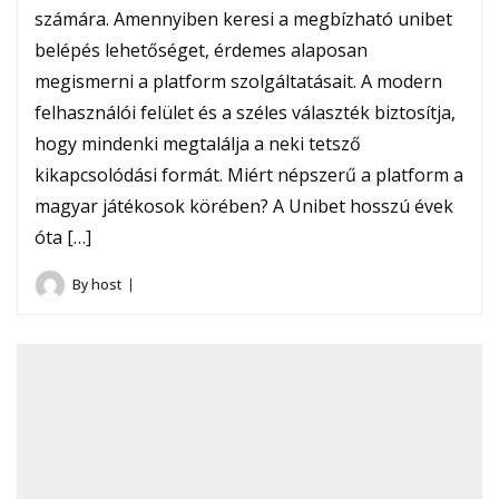
számára. Amennyiben keresi a megbízható unibet
belépés lehetőséget, érdemes alaposan
megismerni a platform szolgáltatásait. A modern
felhasználói felület és a széles választék biztosítja,
hogy mindenki megtalálja a neki tetsző
kikapcsolódási formát. Miért népszerű a platform a
magyar játékosok körében? A Unibet hosszú évek
óta […]
By
host
June
8,
2026