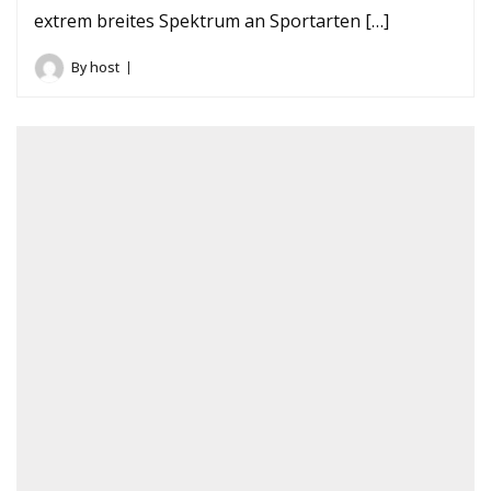
extrem breites Spektrum an Sportarten […]
By
host
June
8,
2026