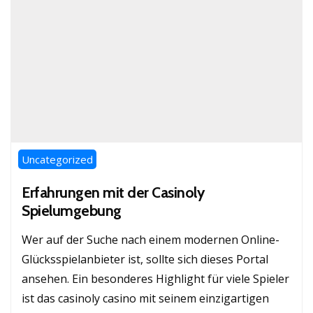
Uncategorized
Erfahrungen mit der Casinoly
Spielumgebung
Wer auf der Suche nach einem modernen Online-
Glücksspielanbieter ist, sollte sich dieses Portal
ansehen. Ein besonderes Highlight für viele Spieler
ist das casinoly casino mit seinem einzigartigen