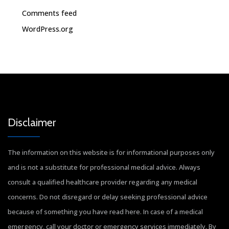
Comments feed
WordPress.org
Disclaimer
The information on this website is for informational purposes only
and is not a substitute for professional medical advice. Always
consult a qualified healthcare provider regarding any medical
concerns. Do not disregard or delay seeking professional advice
because of something you have read here. In case of a medical
emergency, call your doctor or emergency services immediately. By