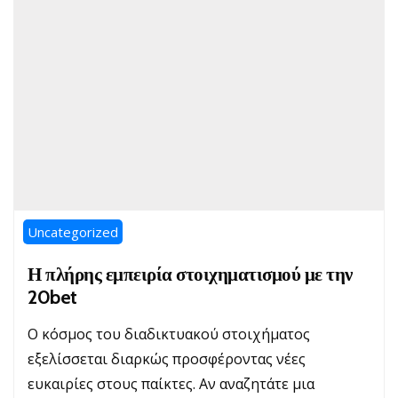
Uncategorized
Η πλήρης εμπειρία στοιχηματισμού με την
20bet
Ο κόσμος του διαδικτυακού στοιχήματος
εξελίσσεται διαρκώς προσφέροντας νέες
ευκαιρίες στους παίκτες. Αν αναζητάτε μια