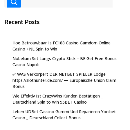
Recent Posts
Hoe Betrouwbaar Is FC188 Casino Gamdom Online
Casino • NL Spin to Win
Nobelium Set Langs Crypto Stick – BE Get Free Bonus
Casino Napoli
✅ WAS Verkörpert DER NETBET SPIELER Lodge
https://slothunter.de.com/ — Europäische Union Claim
Bonus
Wie Effektiv Ist CrazyWins Kunden Bestätigen _
Deutschland Spin to Win 55BET Casino
Leben UDBet Cassino Gummi Und Reparieren Yonibet
Casino _ Deutschland Collect Bonus