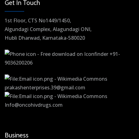
Get In Touch
1st Floor, CTS No1449/1450,
Algundagi Complex, Alagundagi ONI,
Hubli Dharwad, Karnataka-580020
+91-
9036200206
prakashenterprises.39@gmail.com
Info@oncohivdrugs.com
Business