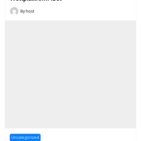
By
host
May
27,
2026
Uncategorized