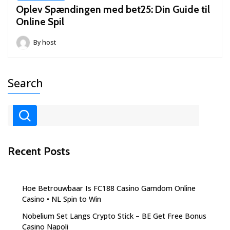
Oplev Spændingen med bet25: Din Guide til
Online Spil
By
host
May
18,
2026
Search
Recent Posts
Hoe Betrouwbaar Is FC188 Casino Gamdom Online
Casino • NL Spin to Win
Nobelium Set Langs Crypto Stick – BE Get Free Bonus
Casino Napoli