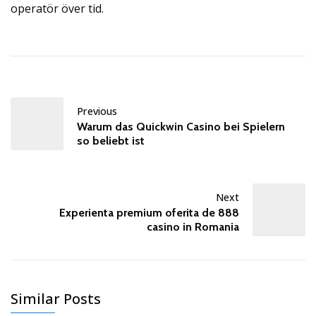
operatör över tid.
Previous
Warum das Quickwin Casino bei Spielern
so beliebt ist
Next
Experienta premium oferita de 888
casino in Romania
Similar Posts