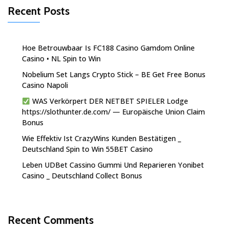
Recent Posts
Hoe Betrouwbaar Is FC188 Casino Gamdom Online
Casino • NL Spin to Win
Nobelium Set Langs Crypto Stick – BE Get Free Bonus
Casino Napoli
WAS Verkörpert DER NETBET SPIELER Lodge
https://slothunter.de.com/ — Europäische Union Claim
Bonus
Wie Effektiv Ist CrazyWins Kunden Bestätigen _
Deutschland Spin to Win 55BET Casino
Leben UDBet Cassino Gummi Und Reparieren Yonibet
Casino _ Deutschland Collect Bonus
Recent Comments