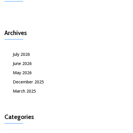
Archives
July 2026
June 2026
May 2026
December 2025
March 2025
Categories