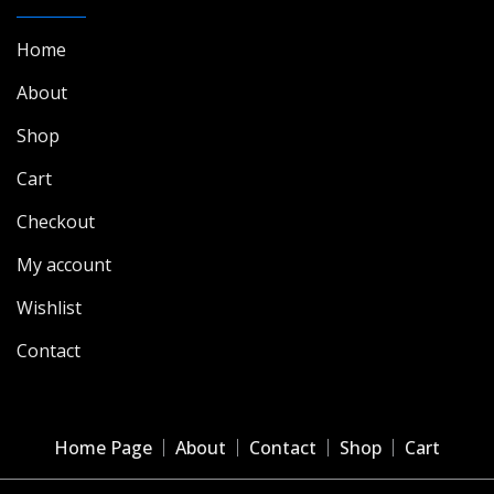
Home
About
Shop
Cart
Checkout
My account
Wishlist
Contact
Home Page
About
Contact
Shop
Cart