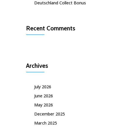
Deutschland Collect Bonus
Recent Comments
Archives
July 2026
June 2026
May 2026
December 2025
March 2025