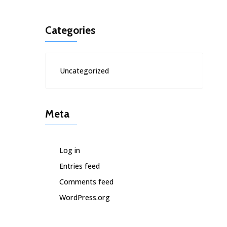
Categories
Uncategorized
Meta
Log in
Entries feed
Comments feed
WordPress.org