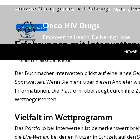
Home
Uncategorized
Erfahrungen mit Interw
+91-90362 00206
1st Floor, CTS No1449/1450, Algundagi Co
Onco HIV Drugs
Uncategorized
Empowering Health, Delivering Hope
Erfahrungen mit Interwetten: 
HOME
0 minutes, 46 seconds Read
Der Buchmacher Interwetten blickt auf eine lange Gesc
Sportwetten. Wenn Sie mehr über diesen Anbieter w
Informationen. Die Plattform überzeugt durch ihre Zu
Wettbegeisterten.
Vielfalt im Wettprogramm
Das Portfolio bei Interwetten ist bemerkenswert brei
die
Live-Wetten
, bei denen Nutzer in Echtzeit auf den