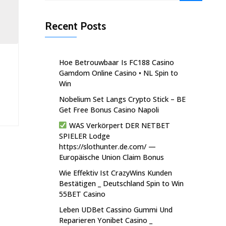
Recent Posts
Hoe Betrouwbaar Is FC188 Casino
Gamdom Online Casino • NL Spin to
Win
Nobelium Set Langs Crypto Stick – BE
Get Free Bonus Casino Napoli
WAS Verkörpert DER NETBET
SPIELER Lodge
https://slothunter.de.com/ —
Europäische Union Claim Bonus
Wie Effektiv Ist CrazyWins Kunden
Bestätigen _ Deutschland Spin to Win
55BET Casino
Leben UDBet Cassino Gummi Und
Reparieren Yonibet Casino _