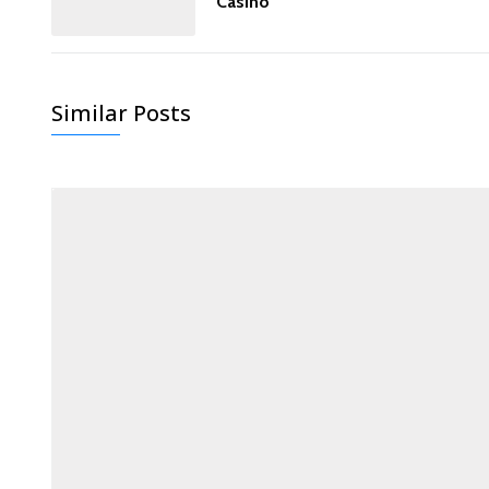
Casino
Similar Posts