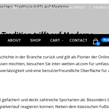
etten: Tradition trifft auf Moderne
mplex, Alagundagi ONI, Hubli Dharwad, Karnataka-580020
info@onco
Tradition trifft auf Moderne
ABOUT
SHOP
CART
CONTACT
₹0.0
0
hichte in der Branche zurück und gilt als Pionier der Onlin
issen möchten, besuchen Sie
inter-wetten-at.com
für umfas
verlässigkeit und eine benutzerfreundliche Oberfläche für a
t gefächert und deckt zahlreiche Sportarten ab. Besonders b
 Spielverlauf reagieren können. Neben dem klassischen Fußba