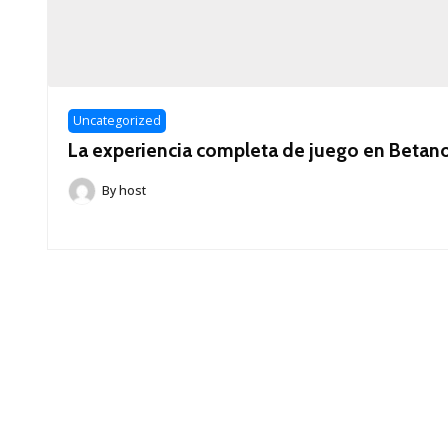
Uncategorized
La experiencia completa de juego en Betan
By
host
June
5,
2026