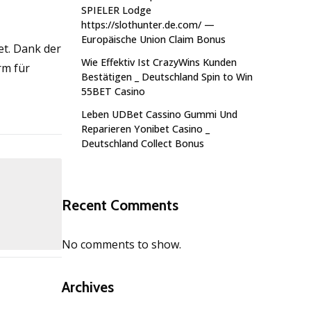
SPIELER Lodge
https://slothunter.de.com/ —
Europäische Union Claim Bonus
et. Dank der
Wie Effektiv Ist CrazyWins Kunden
rm für
Bestätigen _ Deutschland Spin to Win
55BET Casino
Leben UDBet Cassino Gummi Und
Reparieren Yonibet Casino _
Deutschland Collect Bonus
Recent Comments
No comments to show.
Archives