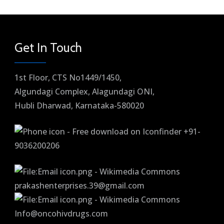
Get In Touch
1st Floor, CTS No1449/1450,
Algundagi Complex, Alagundagi ONI,
Hubli Dharwad, Karnataka-580020
+91-
9036200206
prakashenterprises.39@gmail.com
Info@oncohivdrugs.com