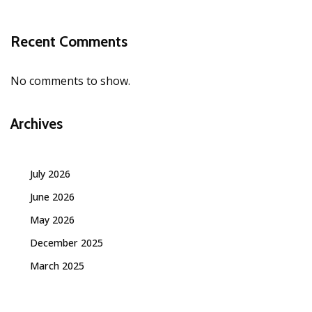
Recent Comments
No comments to show.
Archives
July 2026
June 2026
May 2026
December 2025
March 2025