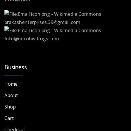
prakashenterprises.39@gmail.com
Info@oncohivdrugs.com
Business
Home
About
Shop
Cart
Checkout