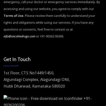
emergency, call your doctor or emergency services immediately. By
accessing and using our website, you agree to comply with our
Terms of Use
. Please review them carefully to understand your
rights and obligations while using our services. If you have any
questions or concerns, feel free to contact us at
info@oncohivdrugs.com
or +91-90362 00206.
Get In Touch
1st Floor, CTS No1449/1450,
Algundagi Complex, Alagundagi ONI,
Hubli Dharwad, Karnataka-580020
+91-
9036200206