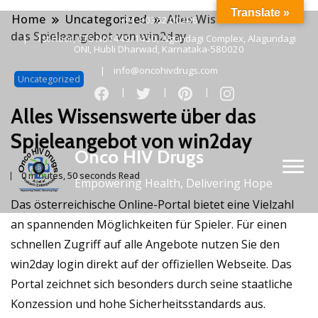
Translate »
Home
Uncategorized
Alles Wissenswerte über
+91-90362 00206
das Spieleangebot von win2day
1st Floor, CTS No1449/1450, Algundagi Complex, Alagundagi
ONI, Hubli Dharwad, Karnataka-580020
info@oncohivdrugs.com
Uncategorized
Alles Wissenswerte über das
Spieleangebot von win2day
Onco HIV Drugs
0 minutes, 50 seconds Read
Empowering Health, Delivering Hope
Das österreichische Online-Portal bietet eine Vielzahl
an spannenden Möglichkeiten für Spieler. Für einen
schnellen Zugriff auf alle Angebote nutzen Sie den
win2day login
direkt auf der offiziellen Webseite. Das
Portal zeichnet sich besonders durch seine staatliche
Konzession und hohe Sicherheitsstandards aus.