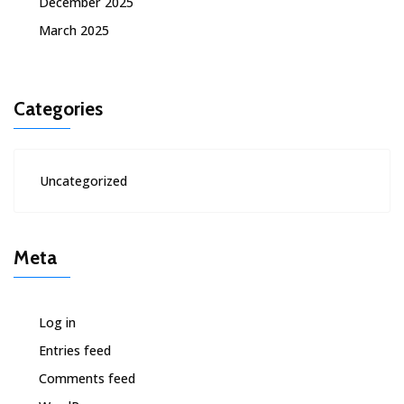
December 2025
March 2025
Categories
Uncategorized
Meta
Log in
Entries feed
Comments feed