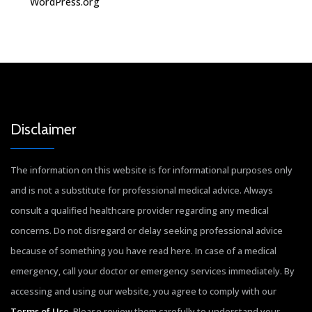
WordPress.org
Disclaimer
The information on this website is for informational purposes only
and is not a substitute for professional medical advice. Always
consult a qualified healthcare provider regarding any medical
concerns. Do not disregard or delay seeking professional advice
because of something you have read here. In case of a medical
emergency, call your doctor or emergency services immediately. By
accessing and using our website, you agree to comply with our
Terms of Use
. Please review them carefully to understand your