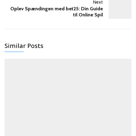
Next
Oplev Spændingen med bet25: Din Guide
til Online Spil
Similar Posts