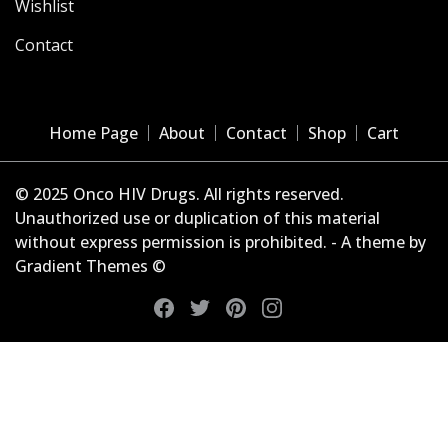
Wishlist
Contact
Home Page
About
Contact
Shop
Cart
© 2025 Onco HIV Drugs. All rights reserved.
Unauthorized use or duplication of this material
without express permission is prohibited. - A theme by
Gradient Themes ©