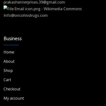
prakashenterprises.39@gmail.com
Info@oncohivdrugs.com
Business
Home
About
Shop
Cart
Checkout
My account