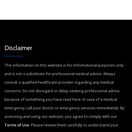
Disclaimer
The information on this website is for informational purposes only
and is not a substitute for professional medical advice. Always
consult a qualified healthcare provider regarding any medical
concerns. Do not disregard or delay seeking professional advice
because of something you have read here. In case of a medical
emergency, call your doctor or emergency services immediately. By
accessing and using our website, you agree to comply with our
Terms of Use
. Please review them carefully to understand your