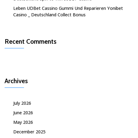
Leben UDBet Cassino Gummi Und Reparieren Yonibet
Casino _ Deutschland Collect Bonus
Recent Comments
Archives
July 2026
June 2026
May 2026
December 2025