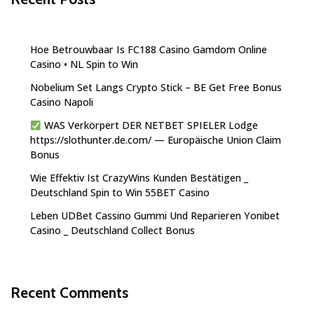
Hoe Betrouwbaar Is FC188 Casino Gamdom Online
Casino • NL Spin to Win
Nobelium Set Langs Crypto Stick – BE Get Free Bonus
Casino Napoli
WAS Verkörpert DER NETBET SPIELER Lodge
https://slothunter.de.com/ — Europäische Union Claim
Bonus
Wie Effektiv Ist CrazyWins Kunden Bestätigen _
Deutschland Spin to Win 55BET Casino
Leben UDBet Cassino Gummi Und Reparieren Yonibet
Casino _ Deutschland Collect Bonus
Recent Comments