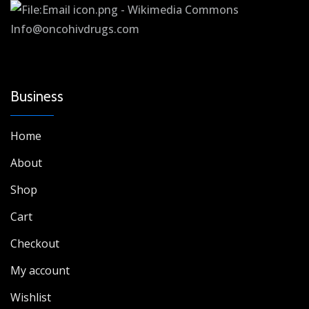
Info@oncohivdrugs.com
Business
Home
About
Shop
Cart
Checkout
My account
Wishlist