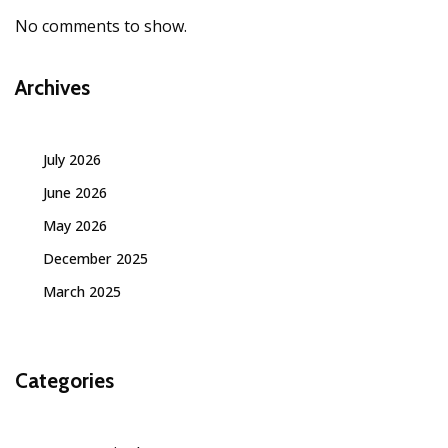
No comments to show.
Archives
July 2026
June 2026
May 2026
December 2025
March 2025
Categories