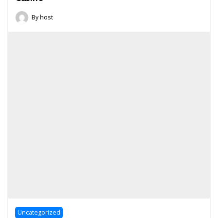
By
host
June
2,
2026
Uncategorized