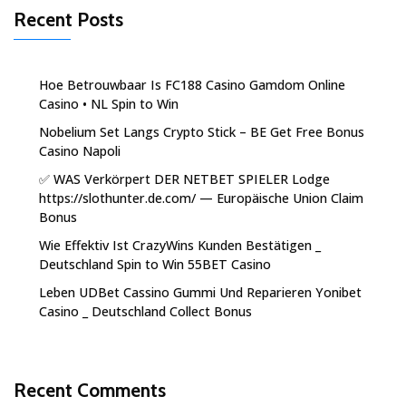
Recent Posts
Hoe Betrouwbaar Is FC188 Casino Gamdom Online
Casino • NL Spin to Win
Nobelium Set Langs Crypto Stick – BE Get Free Bonus
Casino Napoli
✅ WAS Verkörpert DER NETBET SPIELER Lodge
https://slothunter.de.com/ — Europäische Union Claim
Bonus
Wie Effektiv Ist CrazyWins Kunden Bestätigen _
Deutschland Spin to Win 55BET Casino
Leben UDBet Cassino Gummi Und Reparieren Yonibet
Casino _ Deutschland Collect Bonus
Recent Comments