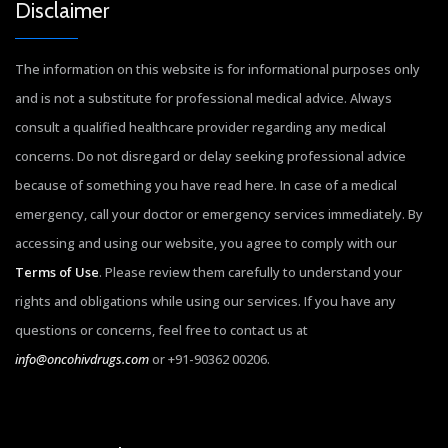
Disclaimer
The information on this website is for informational purposes only
and is not a substitute for professional medical advice. Always
consult a qualified healthcare provider regarding any medical
concerns. Do not disregard or delay seeking professional advice
because of something you have read here. In case of a medical
emergency, call your doctor or emergency services immediately. By
accessing and using our website, you agree to comply with our
Terms of Use
. Please review them carefully to understand your
rights and obligations while using our services. If you have any
questions or concerns, feel free to contact us at
info@oncohivdrugs.com
or +91-90362 00206.