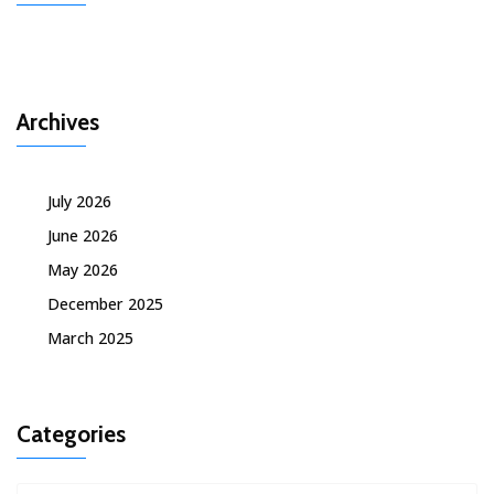
Archives
July 2026
June 2026
May 2026
December 2025
March 2025
Categories