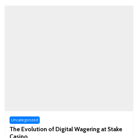
Uncategorized
The Evolution of Digital Wagering at Stake
Casino