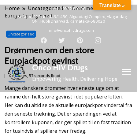
Translate »
Home
Uncategorized
Drømmen om den store
+91-90362 00206
Eurojackpot gevinst
1st Floor, CTS No1449/1450, Algundagi Complex, Alagundagi
ONI, Hubli Dharwad, Karnataka-580020
info@oncohivdrugs.com
Uncategorized
Drømmen om den store
Eurojackpot gevinst
Onco HIV Drugs
0 minutes, 57 seconds Read
Empowering Health, Delivering Hope
Mange danskere drømmer hver eneste uge om at
ramme den helt store gevinst i det populære lotteri.
Her kan du altid se de aktuelle
eurojackpot vindertal
fra
den seneste trækning. Det er spændingen ved at
kontrollere kuponen, der gør spillet til en fast tradition
for tusindvis af spillere hver fredag.