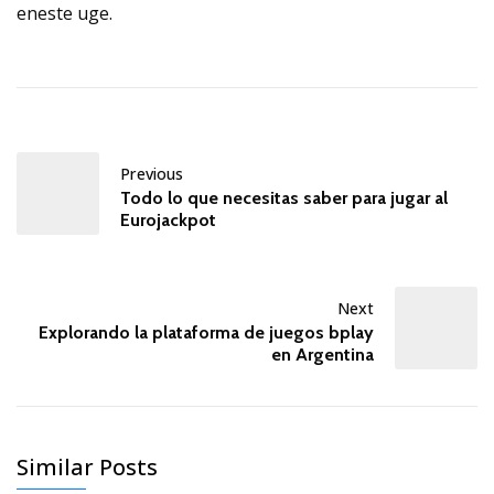
eneste uge.
Previous
Todo lo que necesitas saber para jugar al
Eurojackpot
Next
Explorando la plataforma de juegos bplay
en Argentina
Similar Posts