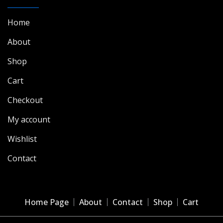
Home
About
Shop
Cart
Checkout
My account
Wishlist
Contact
Home Page
About
Contact
Shop
Cart