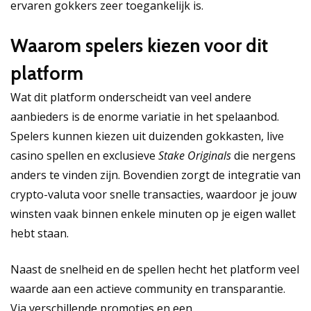
ervaren gokkers zeer toegankelijk is.
Waarom spelers kiezen voor dit
platform
Wat dit platform onderscheidt van veel andere
aanbieders is de enorme variatie in het spelaanbod.
Spelers kunnen kiezen uit duizenden gokkasten, live
casino spellen en exclusieve
Stake Originals
die nergens
anders te vinden zijn. Bovendien zorgt de integratie van
crypto-valuta voor snelle transacties, waardoor je jouw
winsten vaak binnen enkele minuten op je eigen wallet
hebt staan.
Naast de snelheid en de spellen hecht het platform veel
waarde aan een actieve community en transparantie.
Via verschillende promoties en een