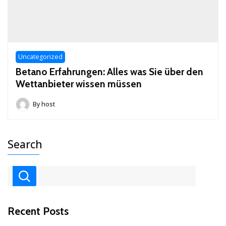
Uncategorized
Betano Erfahrungen: Alles was Sie über den
Wettanbieter wissen müssen
By
host
May
19,
2026
Search
Recent Posts