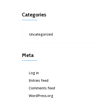
Categories
Uncategorized
Meta
Log in
Entries feed
Comments feed
WordPress.org