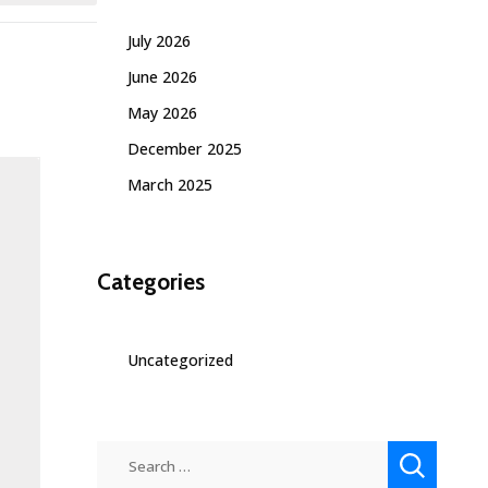
July 2026
June 2026
May 2026
December 2025
March 2025
Categories
Uncategorized
Search
for: