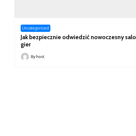
Uncategorized
Jak bezpiecznie odwiedzić nowoczesny sal
gier
By
host
June
8,
2026