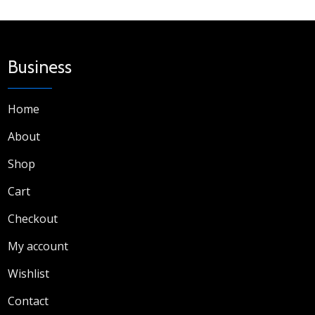
Business
Home
About
Shop
Cart
Checkout
My account
Wishlist
Contact