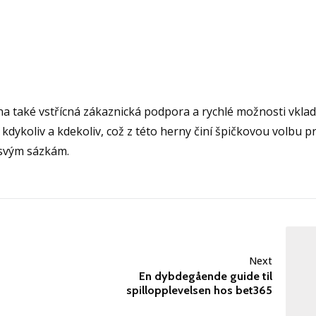
a také vstřícná zákaznická podpora a rychlé možnosti vklad
kdykoliv a kdekoliv, což z této herny činí špičkovou volbu 
 svým sázkám.
Next
En dybdegående guide til
spillopplevelsen hos bet365