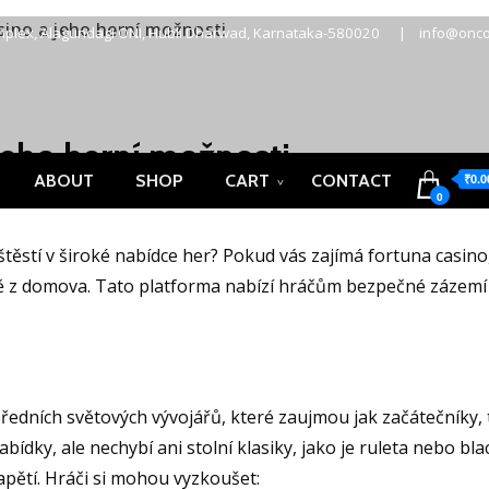
sino a jeho herní možnosti
mplex, Alagundagi ONI, Hubli Dharwad, Karnataka-580020
info@onco
jeho herní možnosti
ABOUT
SHOP
CART
CONTACT
₹0.0
0
é štěstí v široké nabídce her? Pokud vás zajímá
fortuna casino
ě z domova. Tato platforma nabízí hráčům bezpečné zázemí
předních světových vývojářů, které zaujmou jak začátečníky, 
abídky, ale nechybí ani stolní klasiky, jako je ruleta nebo bla
pětí. Hráči si mohou vyzkoušet: