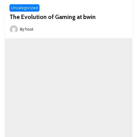
Uncategorized
The Evolution of Gaming at bwin
By
host
May
24,
2026