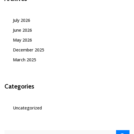
July 2026
June 2026
May 2026
December 2025
March 2025
Categories
Uncategorized
Search