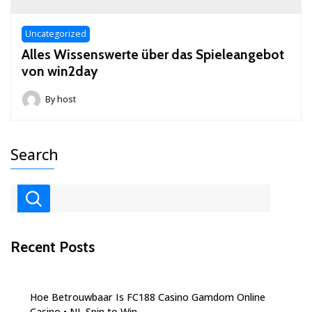
Uncategorized
Alles Wissenswerte über das Spieleangebot
von win2day
By
host
May
21,
2026
Search
Recent Posts
Hoe Betrouwbaar Is FC188 Casino Gamdom Online
Casino • NL Spin to Win