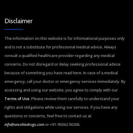
Disclaimer
The information on this website is for informational purposes only
and is not a substitute for professional medical advice. Always
consult a qualified healthcare provider regarding any medical
concerns. Do not disregard or delay seeking professional advice
because of something you have read here. In case of a medical
emergency, call your doctor or emergency services immediately. By
accessing and using our website, you agree to comply with our
Terms of Use
. Please review them carefully to understand your
rights and obligations while using our services. If you have any
questions or concerns, feel free to contact us at
info@oncohivdrugs.com
or +91-90362 00206.