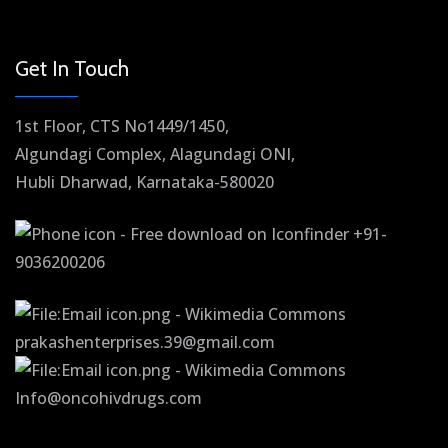
Get In Touch
1st Floor, CTS No1449/1450,
Algundagi Complex, Alagundagi ONI,
Hubli Dharwad, Karnataka-580020
+91-
9036200206
prakashenterprises.39@gmail.com
Info@oncohivdrugs.com