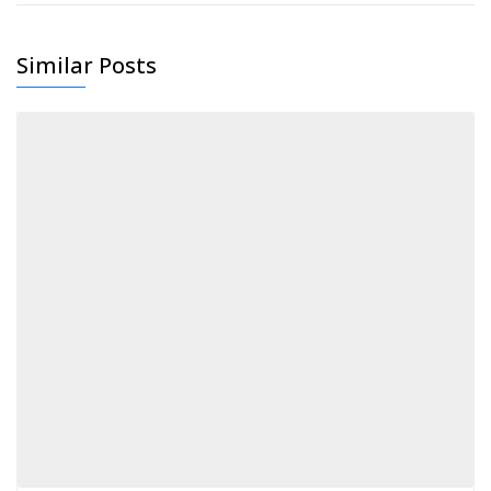
Similar Posts