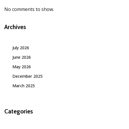
No comments to show.
Archives
July 2026
June 2026
May 2026
December 2025
March 2025
Categories