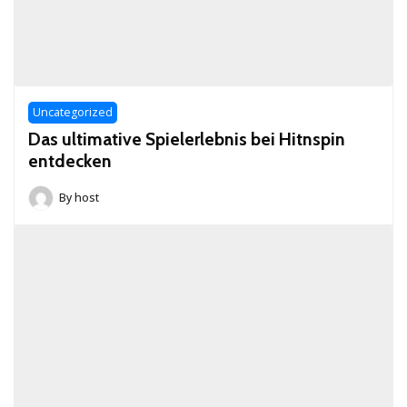
Uncategorized
Das ultimative Spielerlebnis bei Hitnspin
entdecken
By
host
May
24,
2026