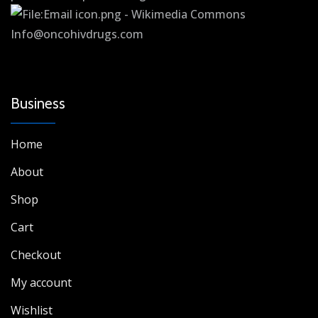
Info@oncohivdrugs.com
Business
Home
About
Shop
Cart
Checkout
My account
Wishlist