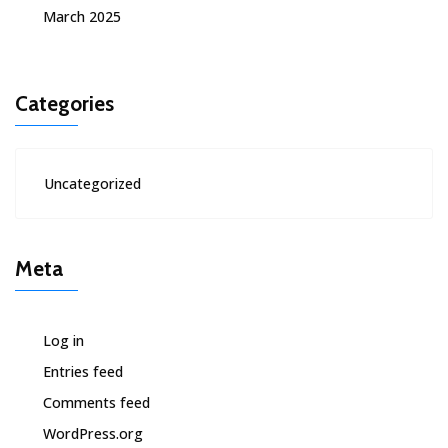
March 2025
Categories
Uncategorized
Meta
Log in
Entries feed
Comments feed
WordPress.org