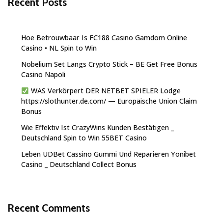
Recent Posts
Hoe Betrouwbaar Is FC188 Casino Gamdom Online
Casino • NL Spin to Win
Nobelium Set Langs Crypto Stick – BE Get Free Bonus
Casino Napoli
WAS Verkörpert DER NETBET SPIELER Lodge
https://slothunter.de.com/ — Europäische Union Claim
Bonus
Wie Effektiv Ist CrazyWins Kunden Bestätigen _
Deutschland Spin to Win 55BET Casino
Leben UDBet Cassino Gummi Und Reparieren Yonibet
Casino _ Deutschland Collect Bonus
Recent Comments