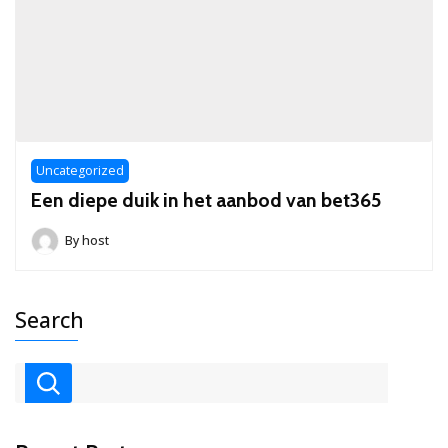
Uncategorized
Een diepe duik in het aanbod van bet365
By
host
June
8,
2026
Search