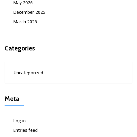
May 2026
December 2025
March 2025
Categories
Uncategorized
Meta
Log in
Entries feed