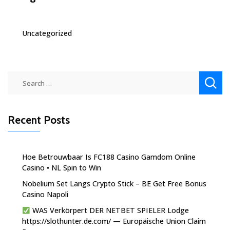
Uncategorized
Search
for:
Recent Posts
Hoe Betrouwbaar Is FC188 Casino Gamdom Online
Casino • NL Spin to Win
Nobelium Set Langs Crypto Stick – BE Get Free Bonus
Casino Napoli
WAS Verkörpert DER NETBET SPIELER Lodge
https://slothunter.de.com/ — Europäische Union Claim