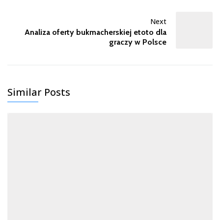
Next
Analiza oferty bukmacherskiej etoto dla
graczy w Polsce
Similar Posts