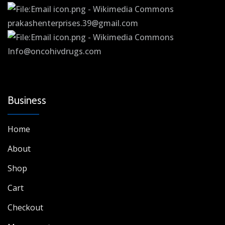
prakashenterprises.39@gmail.com
Info@oncohivdrugs.com
Business
Home
About
Shop
Cart
Checkout