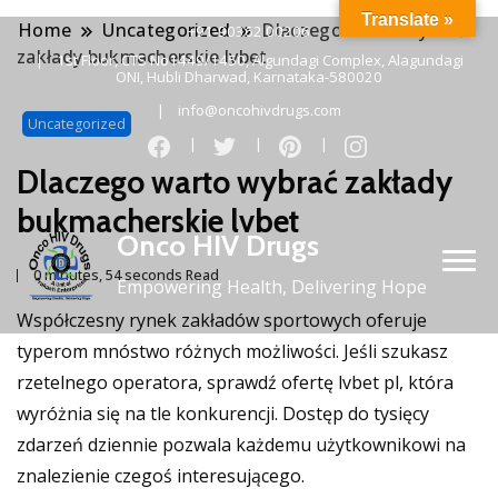
Translate »
Home
Uncategorized
Dlaczego warto wybrać
+91-90362 00206
zakłady bukmacherskie lvbet
1st Floor, CTS No1449/1450, Algundagi Complex, Alagundagi
ONI, Hubli Dharwad, Karnataka-580020
info@oncohivdrugs.com
Uncategorized
Dlaczego warto wybrać zakłady
bukmacherskie lvbet
Onco HIV Drugs
0 minutes, 54 seconds Read
Empowering Health, Delivering Hope
Współczesny rynek zakładów sportowych oferuje
typerom mnóstwo różnych możliwości. Jeśli szukasz
rzetelnego operatora, sprawdź ofertę
lvbet pl
, która
wyróżnia się na tle konkurencji. Dostęp do tysięcy
zdarzeń dziennie pozwala każdemu użytkownikowi na
znalezienie czegoś interesującego.