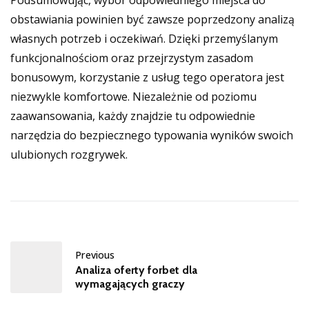
Podsumowując, wybór odpowiedniego miejsca do
obstawiania powinien być zawsze poprzedzony analizą
własnych potrzeb i oczekiwań. Dzięki przemyślanym
funkcjonalnościom oraz przejrzystym zasadom
bonusowym, korzystanie z usług tego operatora jest
niezwykle komfortowe. Niezależnie od poziomu
zaawansowania, każdy znajdzie tu odpowiednie
narzędzia do bezpiecznego typowania wyników swoich
ulubionych rozgrywek.
Previous
Analiza oferty forbet dla
wymagających graczy