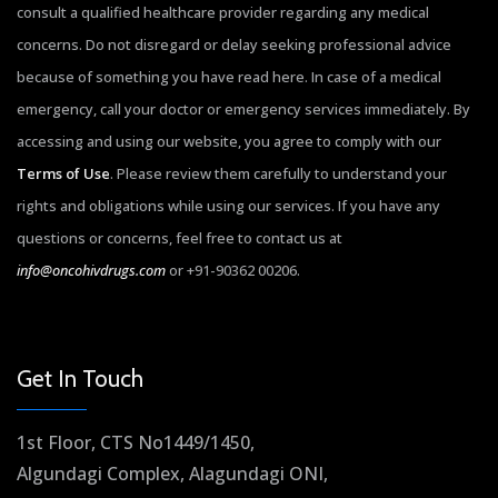
consult a qualified healthcare provider regarding any medical
concerns. Do not disregard or delay seeking professional advice
because of something you have read here. In case of a medical
emergency, call your doctor or emergency services immediately. By
accessing and using our website, you agree to comply with our
Terms of Use
. Please review them carefully to understand your
rights and obligations while using our services. If you have any
questions or concerns, feel free to contact us at
info@oncohivdrugs.com
or +91-90362 00206.
Get In Touch
1st Floor, CTS No1449/1450,
Algundagi Complex, Alagundagi ONI,