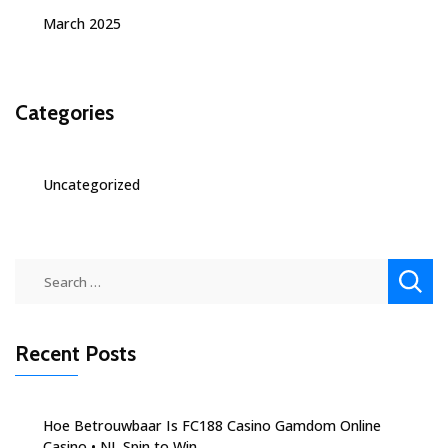
March 2025
Categories
Uncategorized
Search
for:
Recent Posts
Hoe Betrouwbaar Is FC188 Casino Gamdom Online
Casino • NL Spin to Win