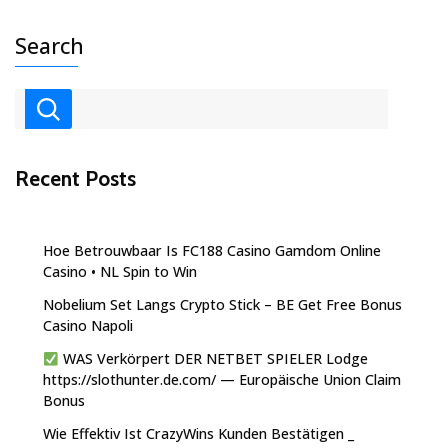
Search
Recent Posts
Hoe Betrouwbaar Is FC188 Casino Gamdom Online
Casino • NL Spin to Win
Nobelium Set Langs Crypto Stick – BE Get Free Bonus
Casino Napoli
WAS Verkörpert DER NETBET SPIELER Lodge
https://slothunter.de.com/ — Europäische Union Claim
Bonus
Wie Effektiv Ist CrazyWins Kunden Bestätigen _