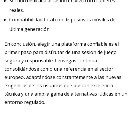
Sección dedicada al casino en vivo con crupieres
reales.
Compatibilidad total con dispositivos móviles de
última generación.
En conclusión, elegir una plataforma confiable es el
primer paso para disfrutar de una sesión de juego
segura y responsable. Leovegas continúa
consolidándose como una referencia en el sector
europeo, adaptándose constantemente a las nuevas
exigencias de los usuarios que buscan excelencia
técnica y una amplia gama de alternativas lúdicas en un
entorno regulado.