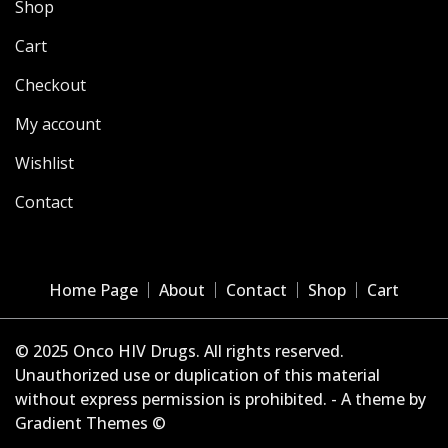
Shop
Cart
Checkout
My account
Wishlist
Contact
Home Page
About
Contact
Shop
Cart
© 2025 Onco HIV Drugs. All rights reserved.
Unauthorized use or duplication of this material
without express permission is prohibited. - A theme by
Gradient Themes ©