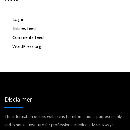
Log in
Entries feed
Comments feed
WordPress.org
Disclaimer
The information on this website is for informational purposes only
and is not a substitute for professional medical advice. Always