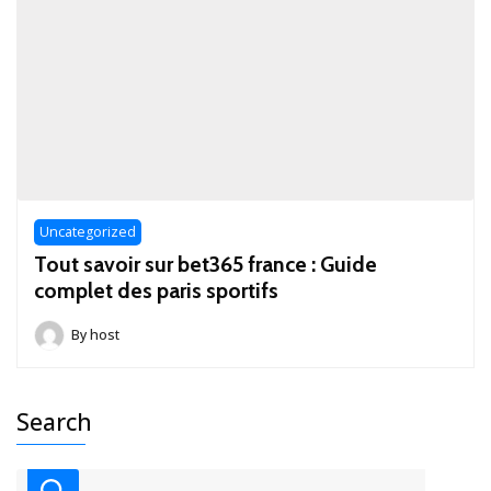
Uncategorized
Tout savoir sur bet365 france : Guide
complet des paris sportifs
By
host
May
19,
2026
Search