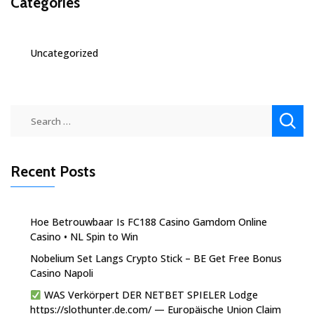
Categories
Uncategorized
Search
for:
Recent Posts
Hoe Betrouwbaar Is FC188 Casino Gamdom Online
Casino • NL Spin to Win
Nobelium Set Langs Crypto Stick – BE Get Free Bonus
Casino Napoli
WAS Verkörpert DER NETBET SPIELER Lodge
https://slothunter.de.com/ — Europäische Union Claim