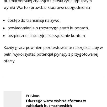
bukmacherskiej znacząco ułatwia życie typującym
wyniki. Warto sprawdzić kluczowe udogodnienia:
dostęp do transmisji na żywo,
powiadomienia o rozstrzygniętych kuponach,
bezpieczne i intuicyjne zarządzanie kontem.
Każdy gracz powinien przetestować te narzędzia, aby w
pełni wykorzystać potencjał płynący z przygotowanej
oferty.
Previous
Dlaczego warto wybrać efortuna w
zakładach bukmacherskich