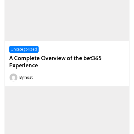
Uncategorized
A Complete Overview of the bet365
Experience
By
host
May
25,
2026