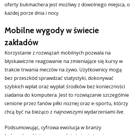
oferty bukmachera jest możliwy z dowolnego miejsca, o
każdej porze dnia i nocy.
Mobilne wygody w świecie
zakładów
Korzystanie z rozwiązań mobilnych pozwala na
błyskawiczne reagowanie na zmieniające się kursy w
trakcie trwania meczów na żywo. Użytkownicy mogą
bez przeszkód sprawdzać statystyki, dokonywać
szybkich wpłat oraz wypłat środków bez konieczności
siadania do komputera. Jest to rozwiązanie szczególnie
cenione przez fanów piłki nożnej oraz e-sportu, którzy
chcą być na bieżąco z najnowszymi wydarzeniami
live
.
Podsumowując, cyfrowa ewolucja w branży