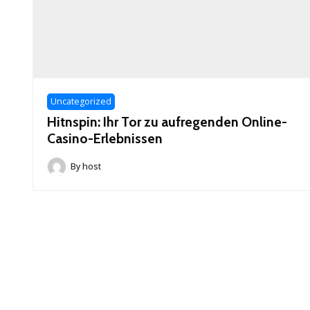
Uncategorized
Hitnspin: Ihr Tor zu aufregenden Online-
Casino-Erlebnissen
By
host
May
18,
2026