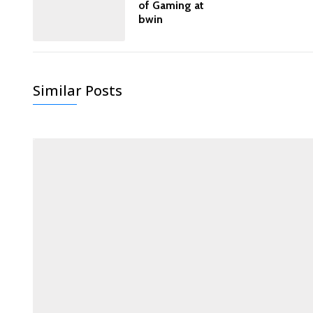
of Gaming at
bwin
Similar Posts