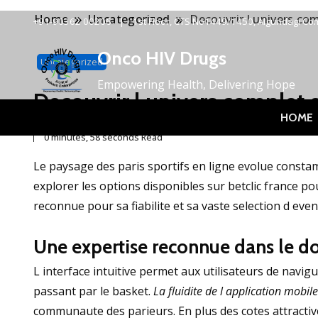
Home
Uncategorized
Decouvrir l univers com
+91-90362 00206
1st Floor, CTS No1449/1450, Algundagi Co
Onco HIV Drugs
Uncategorized
Empowering Health, Delivering Hope
Decouvrir l univers complet d
HOME
0 minutes, 58 seconds Read
Le paysage des paris sportifs en ligne evolue const
explorer les options disponibles sur
betclic france
pou
reconnue pour sa fiabilite et sa vaste selection d eve
Une expertise reconnue dans le 
L interface intuitive permet aux utilisateurs de navigu
passant par le basket.
La fluidite de l application mobile
communaute des parieurs. En plus des cotes attractiv