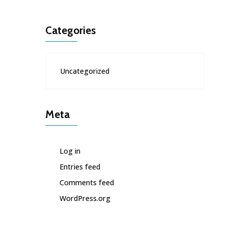
Categories
Uncategorized
Meta
Log in
Entries feed
Comments feed
WordPress.org