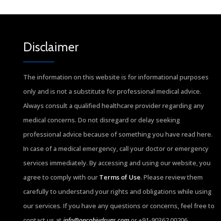
Disclaimer
The information on this website is for informational purposes
only and is not a substitute for professional medical advice.
Always consult a qualified healthcare provider regarding any
medical concerns. Do not disregard or delay seeking
professional advice because of something you have read here.
In case of a medical emergency, call your doctor or emergency
services immediately. By accessing and using our website, you
agree to comply with our
Terms of Use
. Please review them
carefully to understand your rights and obligations while using
our services. If you have any questions or concerns, feel free to
contact us at
info@oncohivdrugs.com
or +91-90362 00206.