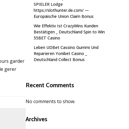
SPIELER Lodge
https://slothunter.de.com/ —
Europäische Union Claim Bonus
Wie Effektiv Ist CrazyWins Kunden
Bestätigen _ Deutschland Spin to Win
55BET Casino
Leben UDBet Cassino Gummi Und
Reparieren Yonibet Casino _
Deutschland Collect Bonus
jours garder
de gerer
Recent Comments
No comments to show.
Archives