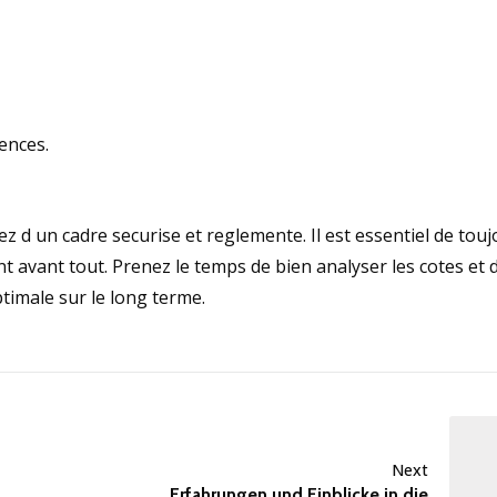
ences.
ez d un cadre securise et reglemente. Il est essentiel de tou
ent avant tout. Prenez le temps de bien analyser les cotes et 
timale sur le long terme.
Next
Erfahrungen und Einblicke in die