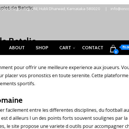
plet de Betclic
mplex, Alagundagi ONI, Hubli Dharwad, Karnataka-580020
info@onco
e Betclic
ABOUT
SHOP
CART
CONTACT
₹0.0
0
amment pour offrir une meilleure experience aux joueurs. V
r placer vos pronostics en toute serenite. Cette plateforme
nements sportifs.
domaine
er facilement entre les differentes disciplines, du football a
est d ailleurs l un des points forts souvent soulignes par la
es, le site propose une variete d outils pour accompagner 