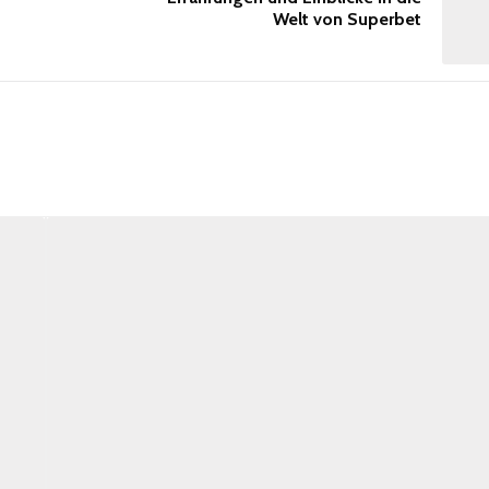
Welt von Superbet