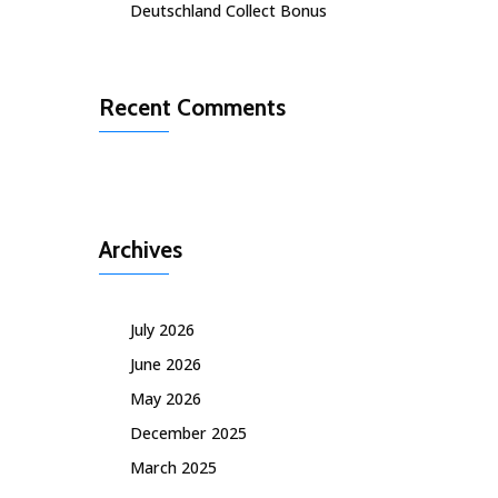
Deutschland Collect Bonus
Recent Comments
Archives
July 2026
June 2026
May 2026
December 2025
March 2025