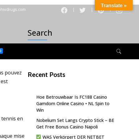
Translate »
hivdrugs.com
Search
0
ous pouvez
Recent Posts
 est
Hoe Betrouwbaar Is FC188 Casino
Gamdom Online Casino • NL Spin to
Win
u tennis en
Nobelium Set Langs Crypto Stick – BE
Get Free Bonus Casino Napoli
chaque mise
WAS Verkörpert DER NETBET