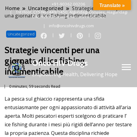
+91-90362 00206
Translate »
Home
Uncategorized
Strategie vincenti per
1st Floor, CTS No1449/1450, Algundagi Complex, Alagundagi
una giornata di ice fishing indimenticabile
ONI, Hubli Dharwad, Karnataka-580020
info@oncohivdrugs.com
Uncategorized
Strategie vincenti per una
giornata di ice fishing
Onco HIV Drugs
indimenticabile
Empowering Health, Delivering Hope
0 minutes, 59 seconds Read
La pesca sul ghiaccio rappresenta una sfida
entusiasmante per ogni appassionato di attività all’aria
aperta. Molti pescatori esperti scelgono di praticare l’
ice fishing
durante i mesi più rigidi dell’anno per testare
la propria pazienza. Questa disciplina richiede