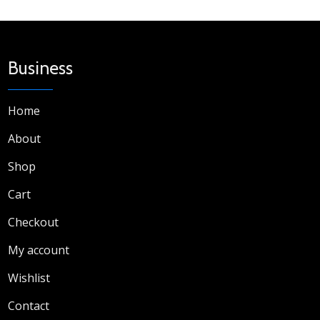
Business
Home
About
Shop
Cart
Checkout
My account
Wishlist
Contact