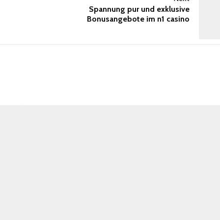
Spannung pur und exklusive
Bonusangebote im n1 casino