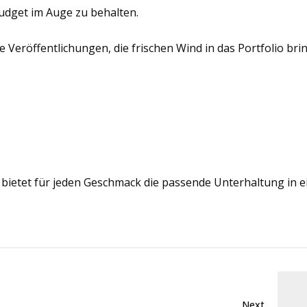
udget im Auge zu behalten.
 Veröffentlichungen, die frischen Wind in das Portfolio bri
d bietet für jeden Geschmack die passende Unterhaltung in 
Next