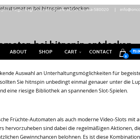
ielautomaten bei hitnspin entdecken
mplex, Alagundagi ONI, Hubli Dharwad, Karnataka-580020
info@onco
tomaten bei hitnspin entdecken
ABOUT
SHOP
CART
CONTACT
₹0.0
0
kende Auswahl an Unterhaltungsmöglichkeiten für begeister
sollten Sie
hitnspin
unbedingt einmal genauer unter die Lu
und eine riesige Bibliothek an spannenden Slot-Spielen.
sische Früchte-Automaten als auch moderne Video-Slots mit
s hervorzuheben sind dabei die regelmäßigen Aktionen, di
tzlichen Gewinnchancen belohnen. Es ist diese Kombination