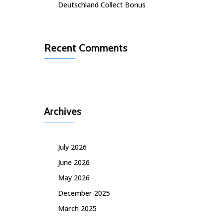
Deutschland Collect Bonus
Recent Comments
Archives
July 2026
June 2026
May 2026
December 2025
March 2025