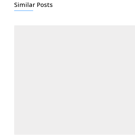
Similar Posts