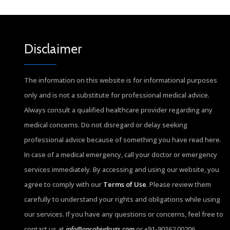
Disclaimer
The information on this website is for informational purposes
only and is not a substitute for professional medical advice.
Always consult a qualified healthcare provider regarding any
medical concerns. Do not disregard or delay seeking
professional advice because of something you have read here.
In case of a medical emergency, call your doctor or emergency
services immediately. By accessing and using our website, you
agree to comply with our
Terms of Use
. Please review them
carefully to understand your rights and obligations while using
our services. If you have any questions or concerns, feel free to
contact us at
info@oncohivdrugs.com
or +91-90362 00206.