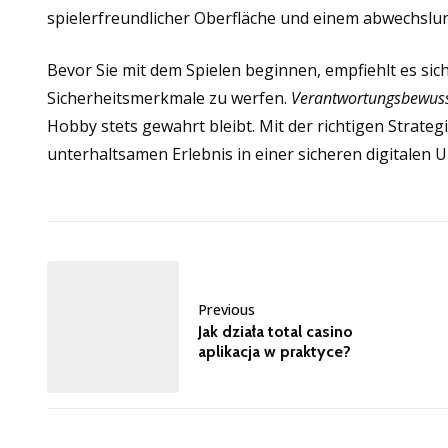
spielerfreundlicher Oberfläche und einem abwechslung
Bevor Sie mit dem Spielen beginnen, empfiehlt es sic
Sicherheitsmerkmale zu werfen.
Verantwortungsbewuss
Hobby stets gewahrt bleibt. Mit der richtigen Strateg
unterhaltsamen Erlebnis in einer sicheren digitalen
Previous
Jak działa total casino
aplikacja w praktyce?