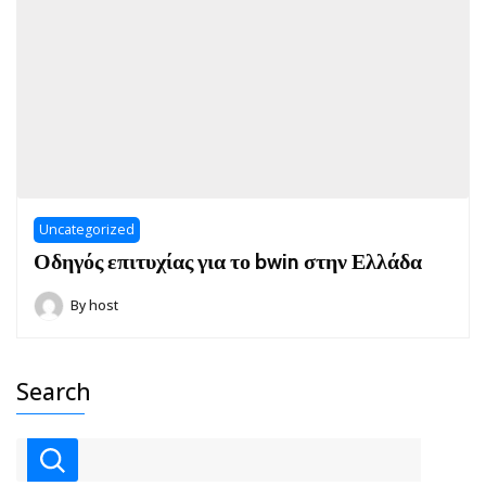
Uncategorized
Οδηγός επιτυχίας για το bwin στην Ελλάδα
By
host
June
8,
2026
Search