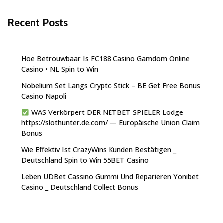
Recent Posts
Hoe Betrouwbaar Is FC188 Casino Gamdom Online
Casino • NL Spin to Win
Nobelium Set Langs Crypto Stick – BE Get Free Bonus
Casino Napoli
WAS Verkörpert DER NETBET SPIELER Lodge
https://slothunter.de.com/ — Europäische Union Claim
Bonus
Wie Effektiv Ist CrazyWins Kunden Bestätigen _
Deutschland Spin to Win 55BET Casino
Leben UDBet Cassino Gummi Und Reparieren Yonibet
Casino _ Deutschland Collect Bonus