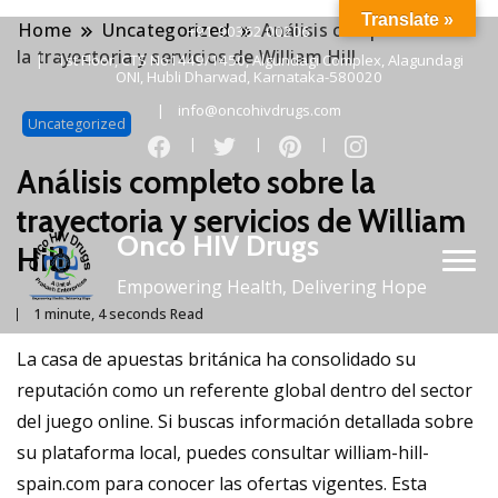
Translate »
Home
Uncategorized
Análisis completo sobre
+91-90362 00206
la trayectoria y servicios de William Hill
1st Floor, CTS No1449/1450, Algundagi Complex, Alagundagi
ONI, Hubli Dharwad, Karnataka-580020
info@oncohivdrugs.com
Uncategorized
Análisis completo sobre la
trayectoria y servicios de William
Onco HIV Drugs
Hill
Empowering Health, Delivering Hope
1 minute, 4 seconds Read
La casa de apuestas británica ha consolidado su
reputación como un referente global dentro del sector
del juego online. Si buscas información detallada sobre
su plataforma local, puedes consultar
william-hill-
spain.com
para conocer las ofertas vigentes. Esta