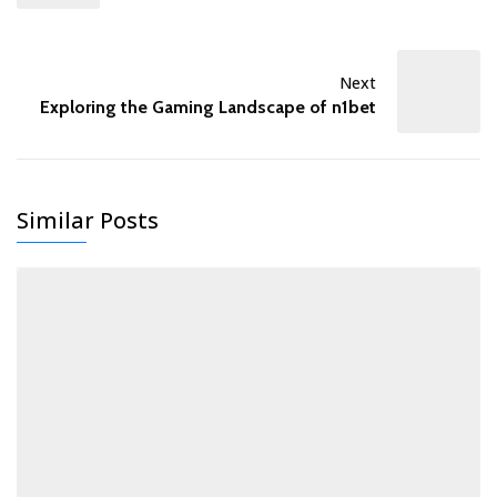
Next
Exploring the Gaming Landscape of n1bet
Similar Posts