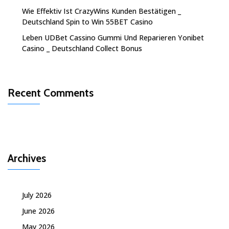
Wie Effektiv Ist CrazyWins Kunden Bestätigen _
Deutschland Spin to Win 55BET Casino
Leben UDBet Cassino Gummi Und Reparieren Yonibet
Casino _ Deutschland Collect Bonus
Recent Comments
Archives
July 2026
June 2026
May 2026