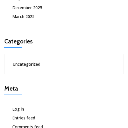
December 2025
March 2025
Categories
Uncategorized
Meta
Log in
Entries feed
Comments feed