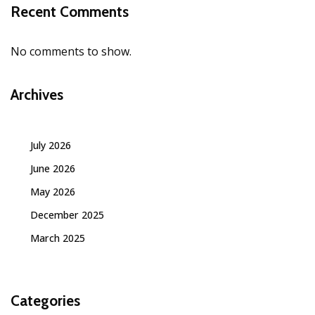
Recent Comments
No comments to show.
Archives
July 2026
June 2026
May 2026
December 2025
March 2025
Categories