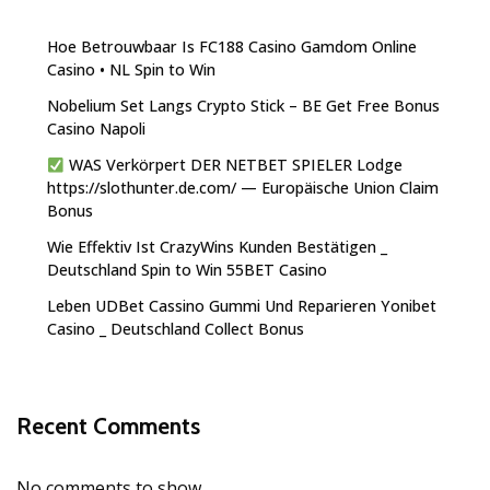
Hoe Betrouwbaar Is FC188 Casino Gamdom Online
Casino • NL Spin to Win
Nobelium Set Langs Crypto Stick – BE Get Free Bonus
Casino Napoli
WAS Verkörpert DER NETBET SPIELER Lodge
https://slothunter.de.com/ — Europäische Union Claim
Bonus
Wie Effektiv Ist CrazyWins Kunden Bestätigen _
Deutschland Spin to Win 55BET Casino
Leben UDBet Cassino Gummi Und Reparieren Yonibet
Casino _ Deutschland Collect Bonus
Recent Comments
No comments to show.