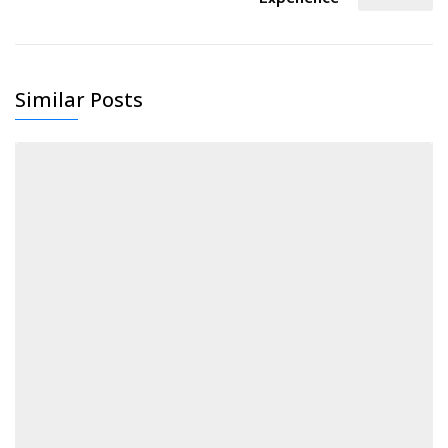
Similar Posts