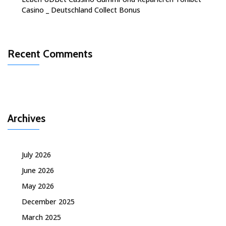
Casino _ Deutschland Collect Bonus
Recent Comments
Archives
July 2026
June 2026
May 2026
December 2025
March 2025