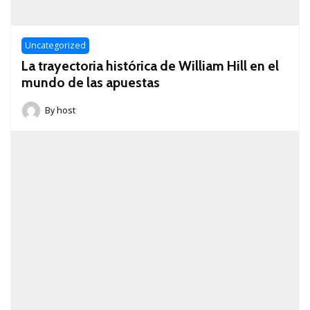
Uncategorized
La trayectoria histórica de William Hill en el
mundo de las apuestas
By
host
May
19,
2026