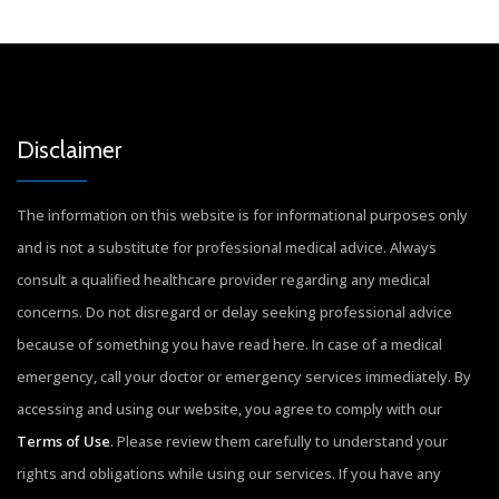
Disclaimer
The information on this website is for informational purposes only
and is not a substitute for professional medical advice. Always
consult a qualified healthcare provider regarding any medical
concerns. Do not disregard or delay seeking professional advice
because of something you have read here. In case of a medical
emergency, call your doctor or emergency services immediately. By
accessing and using our website, you agree to comply with our
Terms of Use
. Please review them carefully to understand your
rights and obligations while using our services. If you have any