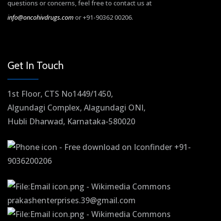
questions or concerns, feel free to contact us at
info@oncohivdrugs.com
or +91-90362 00206.
Get In Touch
1st Floor, CTS No1449/1450,
Algundagi Complex, Alagundagi ONI,
Hubli Dharwad, Karnataka-580020
+91-
9036200206
prakashenterprises.39@gmail.com