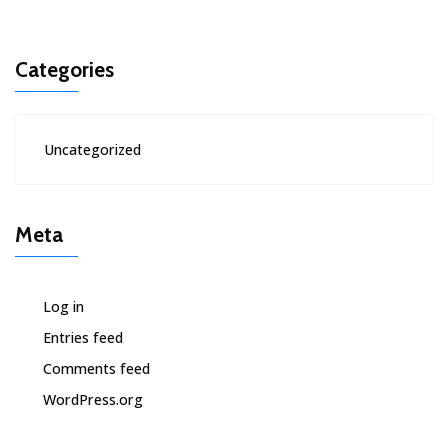
Categories
Uncategorized
Meta
Log in
Entries feed
Comments feed
WordPress.org