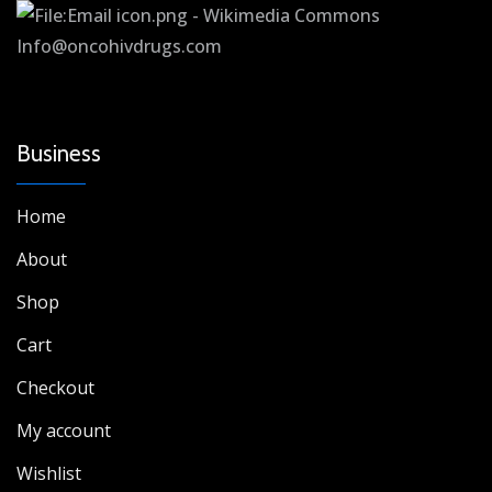
Info@oncohivdrugs.com
Business
Home
About
Shop
Cart
Checkout
My account
Wishlist