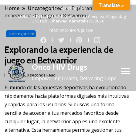
Translate »
Home
Uncategorized
Explorando la
+91-90362 00206
experiencia de juego en Betwarrior
1st Floor, CTS No1449/1450, Algundagi Complex, Alagundagi
ONI, Hubli Dharwad, Karnataka-580020
info@oncohivdrugs.com
Uncategorized
Explorando la experiencia de
juego en Betwarrior
Onco HIV Drugs
1 minute, 0 seconds Read
Empowering Health, Delivering Hope
El mundo de las apuestas deportivas ha evolucionado
rápidamente hacia plataformas digitales más intuitivas
y rápidas para los usuarios. Si buscas una forma
sencilla de acceder a tus mercados favoritos desde
cualquier lugar, la
betwarrior app
es una excelente
alternativa. Esta herramienta permite gestionar tus