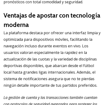
pronósticos con total comodidad y seguridad.
Ventajas de apostar con tecnología
moderna
La plataforma destaca por ofrecer una interfaz limpia y
optimizada para dispositivos móviles, facilitando la
navegación incluso durante eventos en vivo. Los
usuarios valoran especialmente la rapidez en la
actualización de las cuotas y la variedad de disciplinas
deportivas disponibles, que abarcan desde el fútbol
local hasta grandes ligas internacionales. Además, el
sistema de notificaciones asegura que no te pierdas
ningún detalle importante de tus partidos preferidos.
La gestión de cuenta y las transacciones también cuentan
con protocolos de seguridad avanzados para proteger los