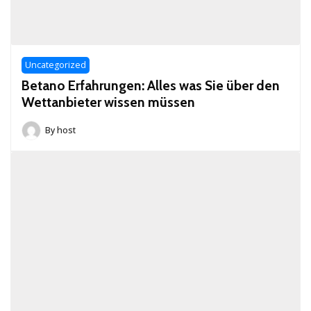
Uncategorized
Betano Erfahrungen: Alles was Sie über den
Wettanbieter wissen müssen
By
host
May
19,
2026