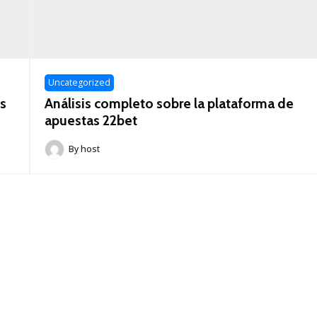
Uncategorized
is
Análisis completo sobre la plataforma de
apuestas 22bet
By
host
May
25,
2026