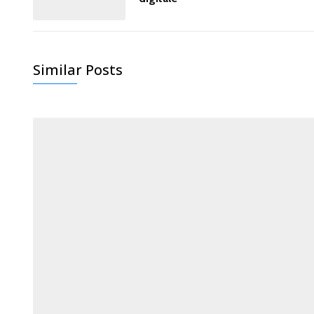
Similar Posts