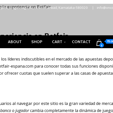
e la experiencia en Betfair
mplex, Alagundagi ONI, Hubli Dharwad, Karnataka-580020
info@onco
xperiencia en Betfair
ABOUT
SHOP
CART
CONTACT
₹0.0
0
os líderes indiscutibles en el mercado de las apuestas depor
etfair-espana.com
para conocer todas sus funciones disponi
r ofrecer cuotas que suelen superar a las casas de apuesta
arios al navegar por este sitio es la gran variedad de merc
 banco o jugador
cambia completamente la dinámica de juego