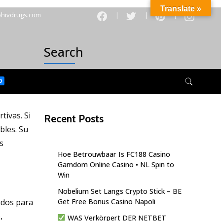
Translate »
hivdrugs.com
Search
0
tivas. Si
Recent Posts
bles. Su
s
Hoe Betrouwbaar Is FC188 Casino
Gamdom Online Casino • NL Spin to
Win
Nobelium Set Langs Crypto Stick – BE
ados para
Get Free Bonus Casino Napoli
,
WAS Verkörpert DER NETBET