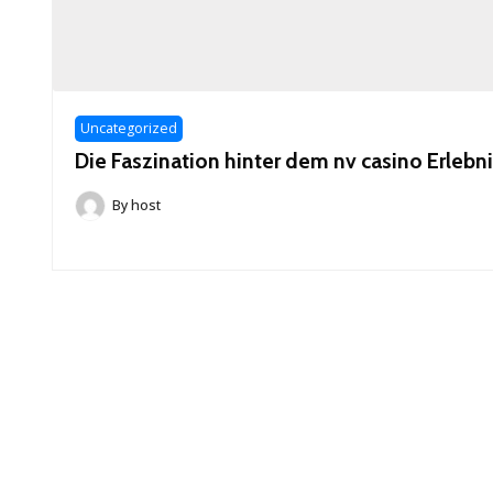
Uncategorized
Die Faszination hinter dem nv casino Erlebn
By
host
May
27,
2026