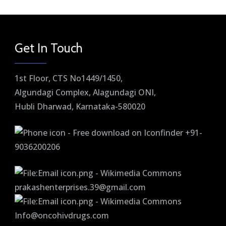
Get In Touch
1st Floor, CTS No1449/1450,
Algundagi Complex, Alagundagi ONI,
Hubli Dharwad, Karnataka-580020
+91-
9036200206
prakashenterprises.39@gmail.com
Info@oncohivdrugs.com