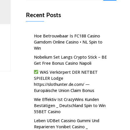
Recent Posts
Hoe Betrouwbaar Is FC188 Casino
Gamdom Online Casino • NL Spin to
Win
Nobelium Set Langs Crypto Stick – BE
Get Free Bonus Casino Napoli
WAS Verkörpert DER NETBET
SPIELER Lodge
https://slothunter.de.com/ —
Europäische Union Claim Bonus
Wie Effektiv Ist CrazyWins Kunden
Bestätigen _ Deutschland Spin to Win
55BET Casino
Leben UDBet Cassino Gummi Und
Reparieren Yonibet Casino _