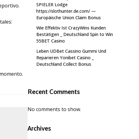
SPIELER Lodge
eportivo.
https://slothunter.de.com/ —
Europäische Union Claim Bonus
ales:
Wie Effektiv Ist CrazyWins Kunden
Bestätigen _ Deutschland Spin to Win
55BET Casino
Leben UDBet Cassino Gummi Und
Reparieren Yonibet Casino _
Deutschland Collect Bonus
o momento.
Recent Comments
No comments to show.
Archives