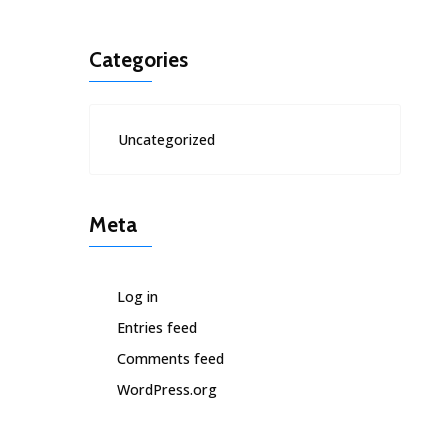
Categories
Uncategorized
Meta
Log in
Entries feed
Comments feed
WordPress.org