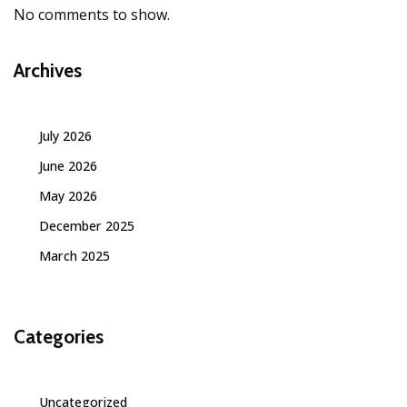
No comments to show.
Archives
July 2026
June 2026
May 2026
December 2025
March 2025
Categories
Uncategorized