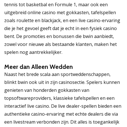
tennis tot basketbal en Formule 1, maar ook een
uitgebreid online casino met gokkasten, tafelspellen
zoals roulette en blackjack, en een live casino-ervaring
die je het gevoel geeft dat je echt in een fysiek casino
bent. De promoties en bonussen die bwin aanbiedt,
zowel voor nieuwe als bestaande klanten, maken het
spelen nog aantrekkelijker.
Meer dan Alleen Wedden
Naast het brede scala aan sportweddenschappen,
blinkt bwin ook uit in zijn casinosectie. Spelers kunnen
genieten van honderden gokkasten van
topsoftwareproviders, klassieke tafelspellen en een
interactief live casino. De live dealer-spellen bieden een
authentieke casino-ervaring met echte dealers die via
een livestream verbonden zijn. Dit alles is toegankelijk