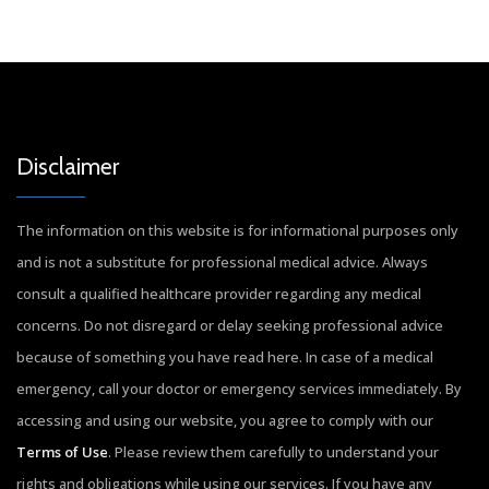
Disclaimer
The information on this website is for informational purposes only
and is not a substitute for professional medical advice. Always
consult a qualified healthcare provider regarding any medical
concerns. Do not disregard or delay seeking professional advice
because of something you have read here. In case of a medical
emergency, call your doctor or emergency services immediately. By
accessing and using our website, you agree to comply with our
Terms of Use
. Please review them carefully to understand your
rights and obligations while using our services. If you have any