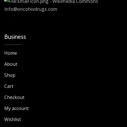
Info@oncohivdrugs.com
Business
Home
About
Shop
Cart
Checkout
My account
Wishlist